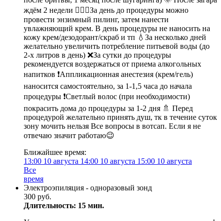
ждём 2 недели 🧖🏻‍♀️За день до процедуры можно
провести энзимный пилинг, затем нанести
увлажняющий крем. В день процедуры не наносить на
кожу крем/дезодорант/скраб и тп 💧За несколько дней
желательно увеличить потребление питьевой воды (до
2-х литров в день) ❌За сутки до процедуры
рекомендуется воздержаться от приема алкогольных
напитков ❗️Аппликационная анестезия (крем/гель)
наносится самостоятельно, за 1-1,5 часа до начала
процедуры ❗️Светлый волос (при необходимости)
покрасить дома до процедуры за 1-2 дня 🚿 Перед
процедурой желательно принять душ, тк в течение суток
зону мочить нельзя Все вопросы в вотсап. Если я не
отвечаю значит работаю😉
Ближайшее время:
13:00
10 августа
14:00
10 августа
15:00
10 августа
Все
время
Электроэпиляция - одноразовый зонд
300 руб.
Длительность: 15 мин.