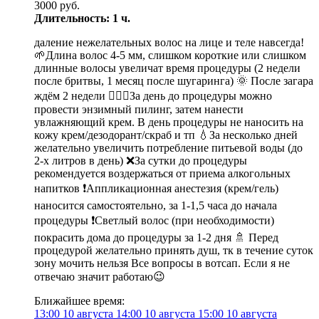
3000 руб.
Длительность: 1 ч.
даление нежелательных волос на лице и теле навсегда!
🌱Длина волос 4-5 мм, слишком короткие или слишком
длинные волосы увеличат время процедуры (2 недели
после бритвы, 1 месяц после шугаринга) 🌞 После загара
ждём 2 недели 🧖🏻‍♀️За день до процедуры можно
провести энзимный пилинг, затем нанести
увлажняющий крем. В день процедуры не наносить на
кожу крем/дезодорант/скраб и тп 💧За несколько дней
желательно увеличить потребление питьевой воды (до
2-х литров в день) ❌За сутки до процедуры
рекомендуется воздержаться от приема алкогольных
напитков ❗️Аппликационная анестезия (крем/гель)
наносится самостоятельно, за 1-1,5 часа до начала
процедуры ❗️Светлый волос (при необходимости)
покрасить дома до процедуры за 1-2 дня 🚿 Перед
процедурой желательно принять душ, тк в течение суток
зону мочить нельзя Все вопросы в вотсап. Если я не
отвечаю значит работаю😉
Ближайшее время:
13:00
10 августа
14:00
10 августа
15:00
10 августа