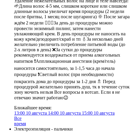
Удаление нежелательных волос на лице и теле навсегда!
🌱Длина волос 4-5 мм, слишком короткие или слишком
длинные волосы увеличат время процедуры (2 недели
после бритвы, 1 месяц после шугаринга) 🌞 После загара
ждём 2 недели 🧖🏻‍♀️За день до процедуры можно
провести энзимный пилинг, затем нанести
увлажняющий крем. В день процедуры не наносить на
кожу крем/дезодорант/скраб и тп 💧За несколько дней
желательно увеличить потребление питьевой воды (до
2-х литров в день) ❌За сутки до процедуры
рекомендуется воздержаться от приема алкогольных
напитков ❗️Аппликационная анестезия (крем/гель)
наносится самостоятельно, за 1-1,5 часа до начала
процедуры ❗️Светлый волос (при необходимости)
покрасить дома до процедуры за 1-2 дня 🚿 Перед
процедурой желательно принять душ, тк в течение суток
зону мочить нельзя Все вопросы в вотсап. Если я не
отвечаю значит работаю😉
Ближайшее время:
13:00
10 августа
14:00
10 августа
15:00
10 августа
Все
время
Электроэпиляция - пальчики