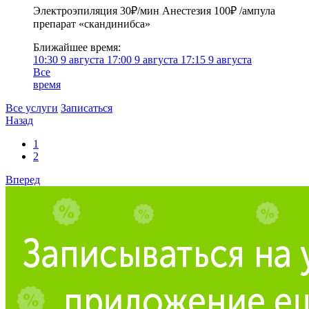
Электроэпиляция 30₽/мин Анестезия 100₽ /ампула
препарат «скандинибса»
Ближайшее время:
10:30
9 августа
17:00
9 августа
17:15
9 августа
Все
время
Все услуги
Записаться
Назад
1
2
Вперед