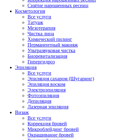
Снятие нарощенных ресниц
Косметология
Все услуги
Татуаж
Мезотерапия
Чистка лица
Химический пилинг
Перманентный макияж
Ультразвуковая чистка
Биоревитализация
Гипергидроз
Эпиляция
Все услуги
Эпиляция сахаром (Шугаринг)
Эпиляция воском
Электроэпиляция
Фотоэпиляция
Депиляция
Лазерная эпиляция
Визаж
Все услуги
Коррекция бровей
Микроблейдинг бровей
Окрашивание бровей