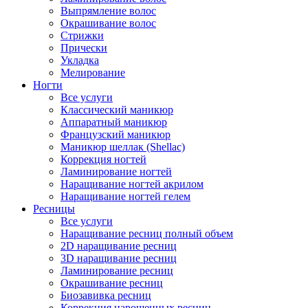
Выпрямление волос
Окрашивание волос
Стрижки
Прически
Укладка
Мелирование
Ногти
Все услуги
Классический маникюр
Аппаратный маникюр
Французский маникюр
Маникюр шеллак (Shellac)
Коррекция ногтей
Ламинирование ногтей
Наращивание ногтей акрилом
Наращивание ногтей гелем
Ресницы
Все услуги
Наращивание ресниц полный объем
2D наращивание ресниц
3D наращивание ресниц
Ламинирование ресниц
Окрашивание ресниц
Биозавивка ресниц
Коррекция нарощенных ресниц