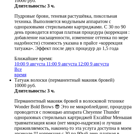
10000 руб.
Длительность: 3 ч.
Пудровые брови, теневая растушёвка, пиксельная
техника. Выполняется модульным аппаратом с
одноразовыми стерильными картриджами. С 30 по 90
день проводится вторая платная процедура (коррекция :
добавление насыщенности, изменение оттенка по мере
надобности) стоимость указана в прайсе «коррекция
татуажа». Эффект после двух процедур до 1,5 года
Ближайшее время:
10:00
9 августа
11:00
9 августа
12:00
9 августа
Все
время
Татуаж волоски (перманентный макияж бровей)
10000 руб.
Длительность: 3 ч.
Перманентный макияж бровей в волосковой технике
Wonder Bold Brows 😎 Это не микроблейдинг, процедура
проводится с помощью аппарата Cheyenne Thunder
одноразовых стерильных картриджей Excalibur Меньшая
травматизация кожи (нет микро-надрезов) и лучшая
приживляемость, наконец-то эта услуга доступна в моем
арсенале !!! коррекция с 30 по 90ый день платная в