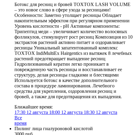
Ботокс для ресниц и бровей TOXTOX LASH VOLUME
– это новое слово в сфере ухода за ресницами!
Особенности: Заметно утолщает ресницы Обладает
накопительным эффектом при регулярном применении
Уровень кислотности - pH Активные компоненты:
Трипептид меди – увеличивает количество волосяных
фолликулов, стимулирует рост ресниц Композиция из 10
экстрактов растений активно питает и оздоравливает
ресницы Уникальный запатентованный комплекс
TOXTOX IndiMultiEx Hairgentics из вытяжек 8 лечебных
растений предотвращает выпадение ресниц
Гидролизованный кератин легко проникает в
поврежденную часть ресницы и восстанавливает ее
структуру, делая ресницы гладкими и блестящими
Используется ботокс в качестве дополнительного
состава в процедуре ламинирования. Лечебного
средства для укрепления, оздоровления ресниц и
бровей, а также для предотвращения их выпадения.
Ближайшее время:
17:30
12 августа
18:00
12 августа
18:30
12 августа
Все
время
Пилинг лица гиалуроновой кислотой
3000 руб.