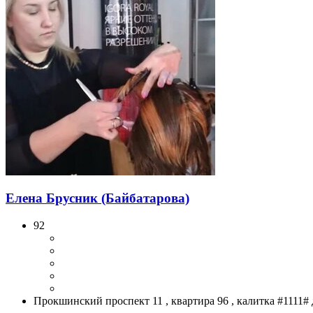
Елена Брусник (Байбатарова)
92
Прокшинский проспект 11 , квартира 96 , калитка #1111#