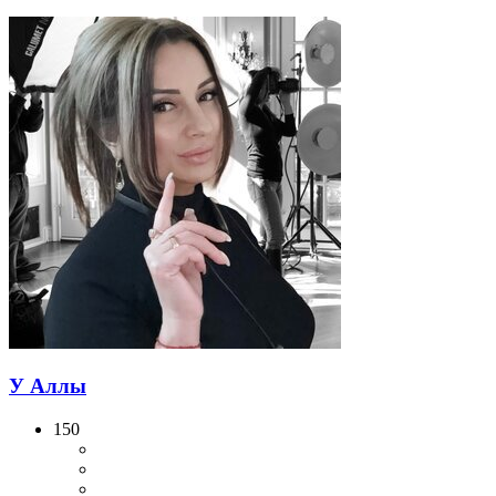
У Аллы
150