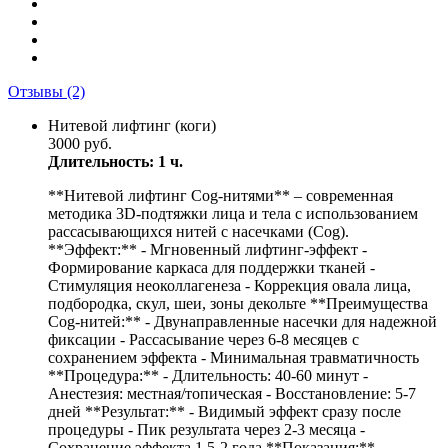
Отзывы
(2)
Нитевой лифтинг (коги)
3000 руб.
Длительность: 1 ч.
**Нитевой лифтинг Cog-нитями** – современная
методика 3D-подтяжки лица и тела с использованием
рассасывающихся нитей с насечками (Cog).
**Эффект:** - Мгновенный лифтинг-эффект -
Формирование каркаса для поддержки тканей -
Стимуляция неоколлагенеза - Коррекция овала лица,
подбородка, скул, шеи, зоны декольте **Преимущества
Cog-нитей:** - Двунаправленные насечки для надежной
фиксации - Рассасывание через 6-8 месяцев с
сохранением эффекта - Минимальная травматичность
**Процедура:** - Длительность: 40-60 минут -
Анестезия: местная/топическая - Восстановление: 5-7
дней **Результат:** - Видимый эффект сразу после
процедуры - Пик результата через 2-3 месяца -
Сохранение эффекта 1.5-2 года **Показания:** -