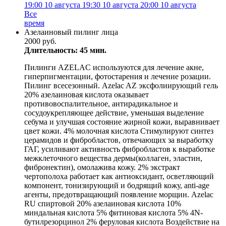
19:00
10 августа
19:30
10 августа
20:00
10 августа
Все
время
Азелаиновый пилинг лица
2000 руб.
Длительность: 45 мин.
Пилинги AZELAC используются для лечение акне,
гиперпигментации, фотостарения и лечение розации.
Пилинг всесезонный. Azelac AZ эксфолиирующий гель
20% азелаиновая кислота оказывает
противовоспалительное, антирадикальное и
сосудоукрепляющее действие, уменьшая выделение
себума и улучшая состояние жирной кожи, выравнивает
цвет кожи. 4% молочная кислота Стимулируют синтез
церамидов и фибробластов, отвечающих за выработку
ГАГ, усиливают активность фибробластов к выработке
межклеточного вещества дермы(коллаген, эластин,
фибронектин), омолажива кожу. 2% экстракт
чертополоха работает как антиоксидант, осветляющий
компонент, тонизирующий и бодрящий кожу, anti-age
агенты, предотвращающий появление морщин. Azelac
RU спиртовой 20% азелаиновая кислота 10%
миндальная кислота 5% фитиновая кислота 5% 4N-
бутилрезорцинол 2% феруловая кислота Воздействие на