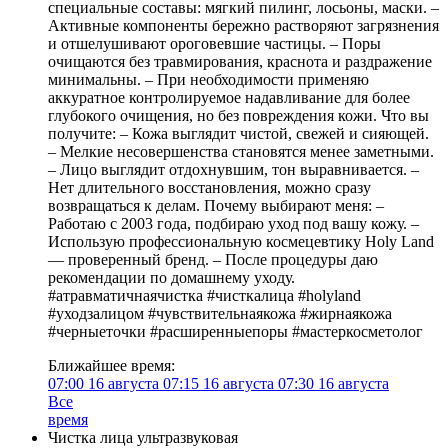
специальные составы: мягкий пилинг, лосьоны, маски. –
Активные компоненты бережно растворяют загрязнения
и отшелушивают ороговевшие частицы. – Поры
очищаются без травмирования, краснота и раздражение
минимальны. – При необходимости применяю
аккуратное контролируемое надавливание для более
глубокого очищения, но без повреждения кожи. Что вы
получите: – Кожа выглядит чистой, свежей и сияющей.
– Мелкие несовершенства становятся менее заметными.
– Лицо выглядит отдохнувшим, тон выравнивается. –
Нет длительного восстановления, можно сразу
возвращаться к делам. Почему выбирают меня: –
Работаю с 2003 года, подбираю уход под вашу кожу. –
Использую профессиональную космецевтику Holy Land
— проверенный бренд. – После процедуры даю
рекомендации по домашнему уходу.
#атравматичнаячистка #чисткалица #holyland
#уходзалицом #чувствительнаякожа #жирнаякожа
#черныеточки #расширенныепоры #мастеркосметолог
Ближайшее время:
07:00
16 августа
07:15
16 августа
07:30
16 августа
Все
время
Чистка лица ультразвуковая