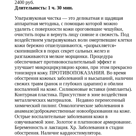
2400 руб.
Длительность: 1 ч. 30 мин.
Ультразвуковая чистка — это деликатная и щадящая
аппаратная методика, с помощью которой можно
удалить с поверхности кожи ороговевшие чешуйки,
очистить поры и вернуть лицу сияние и свежесть. Под
воздействием ультразвуковых волн омертвевшие клетки
кожи бережно отшелушиваются, «разрыхляется»
скопившийся в порах секрет сальных желез и
разглаживаются мелкие морщинки. Процедура
обеспечивает противовоспалительный эффект и
улучшает микроциркуляцию крови, при этом прекрасно
тонизируя кожу. ПРОТИВОПОКАЗАНИЯ. Во время
обострения кожных заболеваний и высыпаний, наличии
свежих травм (ранок и глубоких царапин) и обилии
воспалений на коже. Силиконовые вставки (импланты).
Контурная пластика. Присутствие в зоне воздействия
металлических материалов. Недавно перенесенный
химический пилинг. Онкологические заболевания в
анамназе/доброкачественные новообразования на коже.
Острые воспалительные заболевания кожи в
озвучиваемой зоне. Золотое и платиновое армирование.
Беременность и лактация. Хр. Заболевания в стадии
обострения. Наличие кардиостимулятора.