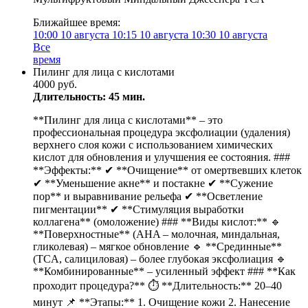
Ближайшее время:
10:00
10 августа
10:15
10 августа
10:30
10 августа
Все
время
Пилинг для лица с кислотами
4000 руб.
Длительность: 45 мин.
**Пилинг для лица с кислотами** – это
профессиональная процедура эксфолиации (удаления)
верхнего слоя кожи с использованием химических
кислот для обновления и улучшения ее состояния. ###
**Эффекты:** ✔ **Очищение** от омертвевших клеток
✔ **Уменьшение акне** и постакне ✔ **Сужение
пор** и выравнивание рельефа ✔ **Осветление
пигментации** ✔ **Стимуляция выработки
коллагена** (омоложение) ### **Виды кислот:** 🔹
**Поверхностные** (AHA – молочная, миндальная,
гликолевая) – мягкое обновление 🔹 **Срединные**
(TCA, салициловая) – более глубокая эксфолиация 🔹
**Комбинированные** – усиленный эффект ### **Как
проходит процедура?** ⏱ **Длительность:** 20–40
минут 📌 **Этапы:** 1. Очищение кожи 2. Нанесение