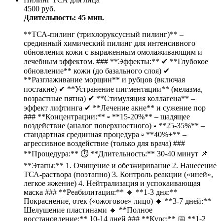
4500 руб.
Длительность: 45 мин.
**ТСА-пилинг (трихлоруксусный пилинг)** –
срединный химический пилинг для интенсивного
обновления кожи с выраженным омолаживающим и
лечебным эффектом. ### **Эффекты:** ✔ **Глубокое
обновление** кожи (до базального слоя) ✔
**Разглаживание морщин** и рубцов (включая
постакне) ✔ **Устранение пигментации** (мелазма,
возрастные пятна) ✔ **Стимуляция коллагена** –
эффект лифтинга ✔ **Лечение акне** и сужение пор
### **Концентрации:** ▫ **15-20%** – щадящее
воздействие (аналог поверхностного) ▫ **25-35%** –
стандартная срединная процедура ▫ **40%+** –
агрессивное воздействие (только для врача) ###
**Процедура:** ⏱ **Длительность:** 30-40 минут 📌
**Этапы:** 1. Очищение и обезжиривание 2. Нанесение
ТСА-раствора (поэтапно) 3. Контроль реакции («иней»,
легкое жжение) 4. Нейтрализация и успокаивающая
маска ### **Реабилитация:** 🔹 **1-3 дня:**
Покраснение, отек («ожоговое» лицо) 🔹 **3-7 дней:**
Шелушение пластинами 🔹 **Полное
восстановление:** 10-14 дней ### **Курс:** 📅 **1-2