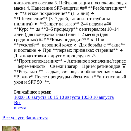
кислотного состава 3. Нейтрализация и успокаивающая
маска 4. Нанесение SPF-защиты ### **Реабилитация:**
🔸 **Легкое покраснение** (1–2 дня) 🔸
**Шелушение** (3–7 дней, зависит от глубины
пилинга) 🔸 **Запрет на загар** 2–4 недели ###
**Курс:** 📅 **3–6 процедур** с интервалом 10–14
дней (для поверхностных) или 1–2 месяца (для
срединных) ### **Кому подходит?** 🔹 При
**тусклой**, неровной коже 🔹 Для борьбы с **акне**
и постакне 🔹 При **первых признаках старения** 🔹
Для подготовки к другим процедурам ⚠
**Противопоказания:** – Активное воспаление/герпес
– Беременность – Свежий загар – Прием ретиноидов 💡
**Результат:** гладкая, сияющая и обновленная кожа!
*Важно:* После процедуры обязателен **интенсивный
уход и SPF 50+**.
Ближайшее время:
10:00
10 августа
10:15
10 августа
10:30
10 августа
Все
время
Все услуги
Записаться