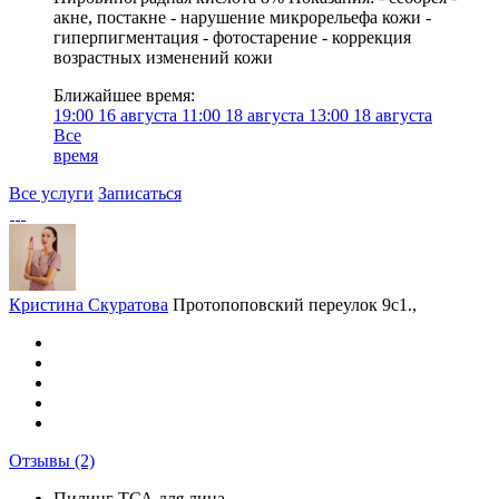
акне, постакне - нарушение микрорельефа кожи -
гиперпигментация - фотостарение - коррекция
возрастных изменений кожи
Ближайшее время:
19:00
16 августа
11:00
18 августа
13:00
18 августа
Все
время
Все услуги
Записаться
Кристина Скуратова
Протопоповский переулок 9с1.,
Отзывы
(2)
Пилинг ТСА для лица