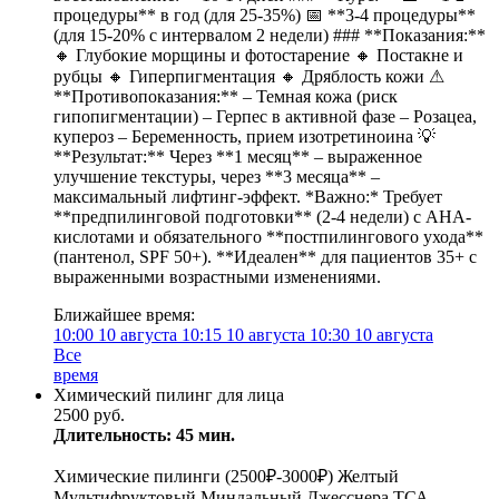
процедуры** в год (для 25-35%) 📅 **3-4 процедуры**
(для 15-20% с интервалом 2 недели) ### **Показания:**
🔸 Глубокие морщины и фотостарение 🔸 Постакне и
рубцы 🔸 Гиперпигментация 🔸 Дряблость кожи ⚠
**Противопоказания:** – Темная кожа (риск
гипопигментации) – Герпес в активной фазе – Розацеа,
купероз – Беременность, прием изотретиноина 💡
**Результат:** Через **1 месяц** – выраженное
улучшение текстуры, через **3 месяца** –
максимальный лифтинг-эффект. *Важно:* Требует
**предпилинговой подготовки** (2-4 недели) с AHA-
кислотами и обязательного **постпилингового ухода**
(пантенол, SPF 50+). **Идеален** для пациентов 35+ с
выраженными возрастными изменениями.
Ближайшее время:
10:00
10 августа
10:15
10 августа
10:30
10 августа
Все
время
Химический пилинг для лица
2500 руб.
Длительность: 45 мин.
Химические пилинги (2500₽-3000₽) Желтый
Мультифруктовый Миндальный Джесснера ТСА