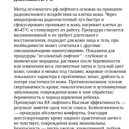
Метод игольчатого рф-лифтинга основан на принципе
радиоволнового воздействия на клетки кожи. Через
микропроколы радиочастотный луч быстро и
сфокусировано проникает в кожу, нагревает клетки до
40-45°С и стимулирует их работу. Процедура считается
малоинвазивной и не требует длительного
восстановления, подходит для кожи лица и тела, при
необходимости может сочетаться с другими
омолаживающими манипуляциями. Показания для
процедуры "игольчатый лифтинг" : глубокие и
мимические морщины; растяжки после беременности
или изменения веса; пигментные пятна и тусклый цвет
кожи; синяки и мешки под глазами; жировые отложения
локального характера в проблемных зонах; дряблость и
потеря эластичности кожи. Противопоказания: плохая
свертываемость крови; онкологические и аутоиммунные
заболевания; повреждения кожи в зоне обработки;
беременность и период кормления ребенка.
Преимущества RF-лифтинга Высокая эффективность —
результат заметен сразу после сеанса. Безболезненность
— процедура абсолютно комфортна, благодаря
анестезирующему крему пациент практически ничего
не чувствует, повреждения кожи минимальны.
Безопасность — риски ожогов, кровотечений, рубцов