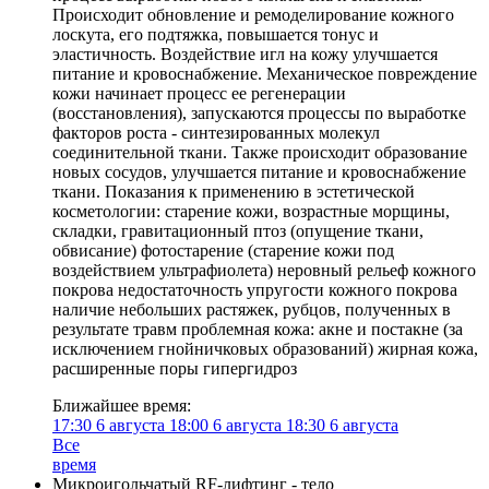
Происходит обновление и ремоделирование кожного
лоскута, его подтяжка, повышается тонус и
эластичность. Воздействие игл на кожу улучшается
питание и кровоснабжение. Механическое повреждение
кожи начинает процесс ее регенерации
(восстановления), запускаются процессы по выработке
факторов роста - синтезированных молекул
соединительной ткани. Также происходит образование
новых сосудов, улучшается питание и кровоснабжение
ткани. Показания к применению в эстетической
косметологии: старение кожи, возрастные морщины,
складки, гравитационный птоз (опущение ткани,
обвисание) фотостарение (старение кожи под
воздействием ультрафиолета) неровный рельеф кожного
покрова недостаточность упругости кожного покрова
наличие небольших растяжек, рубцов, полученных в
результате травм проблемная кожа: акне и постакне (за
исключением гнойничковых образований) жирная кожа,
расширенные поры гипергидроз
Ближайшее время:
17:30
6 августа
18:00
6 августа
18:30
6 августа
Все
время
Микроигольчатый RF-лифтинг - тело