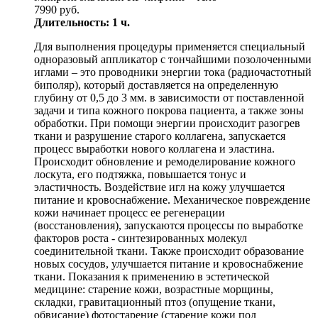
7990 руб.
Длительность: 1 ч.
Для выполнения процедуры применяется специальный
одноразовый аппликатор с тончайшими позолоченными
иглами – это проводники энергии тока (радиочастотный
биполяр), который доставляется на определенную
глубину от 0,5 до 3 мм. в зависимости от поставленной
задачи и типа кожного покрова пациента, а также зоны
обработки. При помощи энергии происходит разогрев
ткани и разрушение старого коллагена, запускается
процесс выработки нового коллагена и эластина.
Происходит обновление и ремоделирование кожного
лоскута, его подтяжка, повышается тонус и
эластичность. Воздействие игл на кожу улучшается
питание и кровоснабжение. Механическое повреждение
кожи начинает процесс ее регенерации
(восстановления), запускаются процессы по выработке
факторов роста - синтезированных молекул
соединительной ткани. Также происходит образование
новых сосудов, улучшается питание и кровоснабжение
ткани. Показания к применению в эстетической
медицине: старение кожи, возрастные морщины,
складки, гравитационный птоз (опущение ткани,
обвисание) фотостарение (старение кожи под