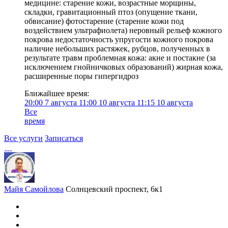
медицине: старение кожи, возрастные морщины,
складки, гравитационный птоз (опущение ткани,
обвисание) фотостарение (старение кожи под
воздействием ультрафиолета) неровный рельеф кожного
покрова недостаточность упругости кожного покрова
наличие небольших растяжек, рубцов, полученных в
результате травм проблемная кожа: акне и постакне (за
исключением гнойничковых образований) жирная кожа,
расширенные поры гипергидроз
Ближайшее время:
20:00
7 августа
11:00
10 августа
11:15
10 августа
Все
время
Все услуги
Записаться
Майя Самойлова
Солнцевский проспект, 6к1