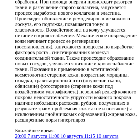
обработки. При помощи энергии происходит разогрев
ткани и разрушение старого коллагена, запускается
процесс выработки нового коллагена и эластина.
Происходит обновление и ремоделирование кожного
лоскута, его подтяжка, повышается тонус и
эластичность. Воздействие игл на кожу улучшается
питание и кровоснабжение. Механическое повреждение
кожи начинает процесс ее регенерации
(восстановления), запускаются процессы по выработке
факторов роста - синтезированных молекул
соединительной ткани. Также происходит образование
новых сосудов, улучшается питание и кровоснабжение
ткани. Показания к применению в эстетической
косметологии: старение кожи, возрастные морщины,
складки, гравитационный птоз (опущение ткани,
обвисание) фотостарение (старение кожи под
воздействием ультрафиолета) неровный рельеф кожного
покрова недостаточность упругости кожного покрова
наличие небольших растяжек, рубцов, полученных в
результате травм проблемная кожа: акне и постакне (за
исключением гнойничковых образований) жирная кожа,
расширенные поры гипергидроз
Ближайшее время:
20:00
7 августа
11:00
10 августа
11:15
10 августа