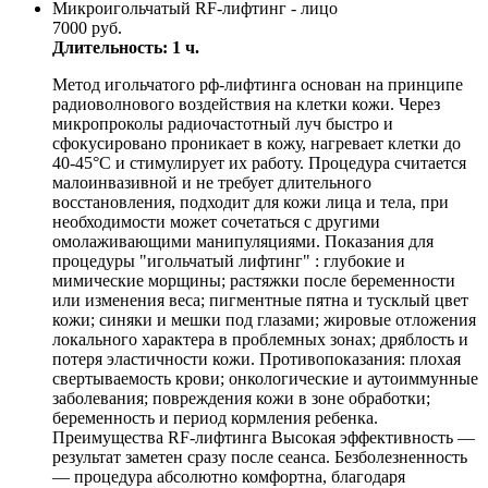
Микроигольчатый RF-лифтинг - лицо
7000 руб.
Длительность: 1 ч.
Метод игольчатого рф-лифтинга основан на принципе
радиоволнового воздействия на клетки кожи. Через
микропроколы радиочастотный луч быстро и
сфокусировано проникает в кожу, нагревает клетки до
40-45°С и стимулирует их работу. Процедура считается
малоинвазивной и не требует длительного
восстановления, подходит для кожи лица и тела, при
необходимости может сочетаться с другими
омолаживающими манипуляциями. Показания для
процедуры "игольчатый лифтинг" : глубокие и
мимические морщины; растяжки после беременности
или изменения веса; пигментные пятна и тусклый цвет
кожи; синяки и мешки под глазами; жировые отложения
локального характера в проблемных зонах; дряблость и
потеря эластичности кожи. Противопоказания: плохая
свертываемость крови; онкологические и аутоиммунные
заболевания; повреждения кожи в зоне обработки;
беременность и период кормления ребенка.
Преимущества RF-лифтинга Высокая эффективность —
результат заметен сразу после сеанса. Безболезненность
— процедура абсолютно комфортна, благодаря