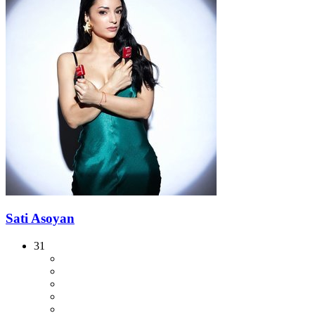
Sati Asoyan
31