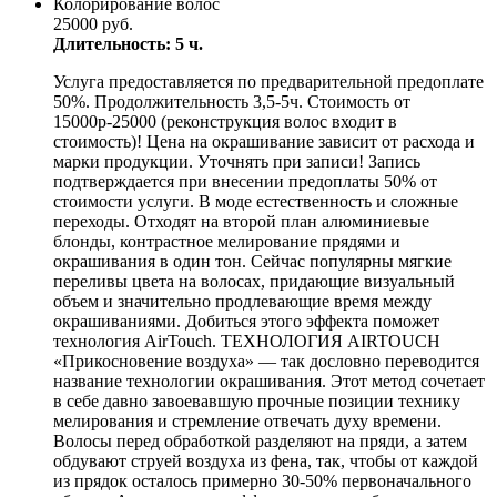
Колорирование волос
25000 руб.
Длительность: 5 ч.
Услуга предоставляется по предварительной предоплате
50%. Продолжительность 3,5-5ч. Стоимость от
15000р-25000 (реконструкция волос входит в
стоимость)! Цена на окрашивание зависит от расхода и
марки продукции. Уточнять при записи! Запись
подтверждается при внесении предоплаты 50% от
стоимости услуги. В моде естественность и сложные
переходы. Отходят на второй план алюминиевые
блонды, контрастное мелирование прядями и
окрашивания в один тон. Сейчас популярны мягкие
переливы цвета на волосах, придающие визуальный
объем и значительно продлевающие время между
окрашиваниями. Добиться этого эффекта поможет
технология AirTouch. ТЕХНОЛОГИЯ AIRTOUCH
«Прикосновение воздуха» — так дословно переводится
название технологии окрашивания. Этот метод сочетает
в себе давно завоевавшую прочные позиции технику
мелирования и стремление отвечать духу времени.
Волосы перед обработкой разделяют на пряди, а затем
обдувают струей воздуха из фена, так, чтобы от каждой
из прядок осталось примерно 30-50% первоначального