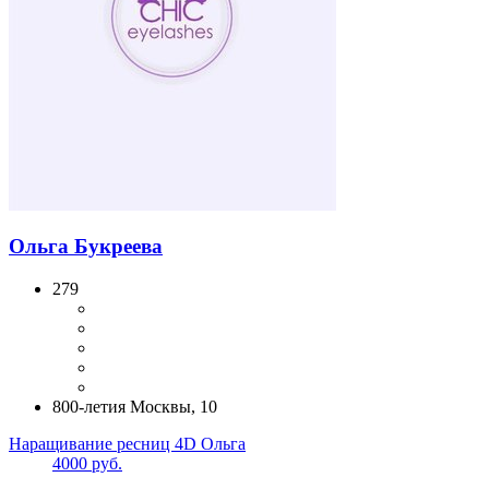
Ольга Букреева
279
800-летия Москвы, 10
Наращивание ресниц 4D Ольга
4000 руб.